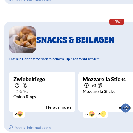
Produktinformationen
-15%
*
SNACKS & BEILAGEN
Fast alle Gerichte werden mit einem Dip nach Wahl serviert.
Zwiebelringe
Mozzarella Sticks
Mozzarella Sticks
10 Stück
Onion Rings
Herausfinden
Herausfi
8
22
3
Produktinformationen