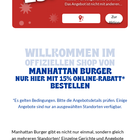
Das Angebot ist nicht mit anderen
Gerichte Rabatten kombinierbar.
Zur
Aktion
WILLKOMMEN IM
OFFIZIELLEN SHOP VON
MANHATTAN BURGER
NUR HIER MIT 15% ONLINE-RABATT*
BESTELLEN
*Es gelten Bedingungen. Bitte die Angebotsdetails prüfen. Einige
Angebote sind nur an ausgewählten Standorten verfügbar.
Franchise-Unternehmen
Manhattan Burger gibt es nicht nur einmal, sondern gleich
an mehreren Standorten! Einzelne Gerichte und Angebote