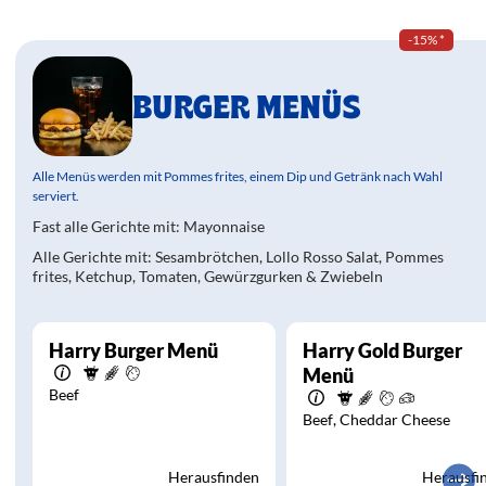
-15%
*
BURGER MENÜS
Alle Menüs werden mit Pommes frites, einem Dip und Getränk nach Wahl
serviert.
Fast alle Gerichte mit: Mayonnaise
Alle Gerichte mit: Sesambrötchen, Lollo Rosso Salat, Pommes
frites, Ketchup, Tomaten, Gewürzgurken & Zwiebeln
Harry Burger Menü
Harry Gold Burger
Menü
Beef
Beef
Cheddar Cheese
Herausfinden
Herausfi