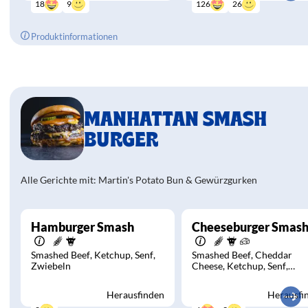
9
26
18
126
Produktinformationen
MANHATTAN SMASH
BURGER
Alle Gerichte mit: Martin's Potato Bun & Gewürzgurken
Hamburger Smash
Cheeseburger Smas
Smashed Beef
Ketchup
Senf
Smashed Beef
Cheddar
Zwiebeln
Cheese
Ketchup
Senf
Zwiebeln
Herausfinden
Herausfi