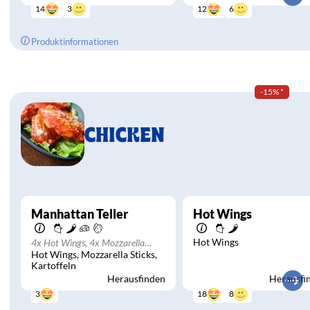
3
6
14
12
Produktinformationen
-15%
*
CHICKEN
Manhattan Teller
Hot Wings
Hot Wings
4x Hot Wings, 4x Mozzarella
Hot Wings
Mozzarella Sticks
Sticks, Kartoffeln und 2 Dips nach
Kartoffeln
Wahl
Herausfinden
Herausfi
8
18
3