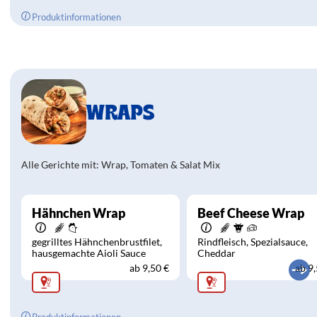
Produktinformationen
WRAPS
Alle Gerichte mit: Wrap, Tomaten & Salat Mix
Hähnchen Wrap
Beef Cheese Wrap
gegrilltes Hähnchenbrustfilet
Rindfleisch
Spezialsauce
hausgemachte Aioli Sauce
Cheddar
ab
9,50 €
ab
9,