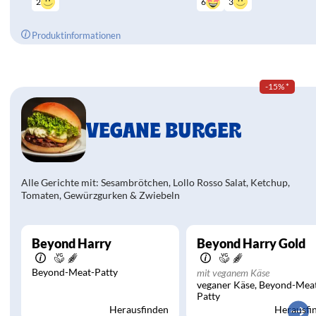
2
3
6
Produktinformationen
-15%
*
VEGANE BURGER
Alle Gerichte mit: Sesambrötchen, Lollo Rosso Salat, Ketchup,
Tomaten, Gewürzgurken & Zwiebeln
Beyond Harry
Beyond Harry Gold
Beyond-Meat-Patty
mit veganem Käse
veganer Käse
Beyond-Mea
Patty
Herausfinden
Herausfi