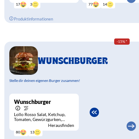
3
14
17
77
Produktinformationen
-15%
*
WUNSCHBURGER
Stelle dir deinen eigenen Burger zusammen!
Wunschburger
Lollo Rosso Salat
Ketchup
Tomaten
Gewürzgurken
Mayonnaise
Zwiebeln
Herausfinden
13
80